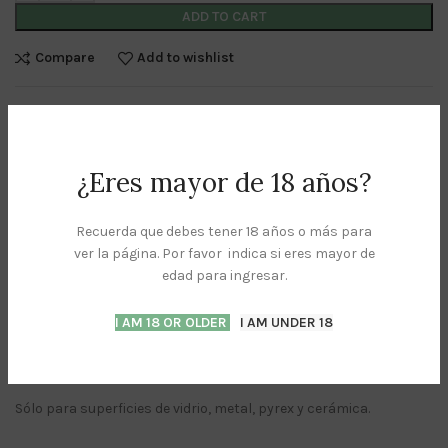
ADD TO CART
Compare
Add to wishlist
SKU:
721405571017
Category:
ALGO MAS +
¿Eres mayor de 18 años?
Share:
Recuerda que debes tener 18 años o más para
ver la página. Por favor indica si eres mayor de
DESCRIPTION
edad para ingresar.
Fórmula 420 para Pyrex, Vidrio, Metal y Cerámica es el limpiador
I AM 18 OR OLDER
I AM UNDER 18
completo original de 1 minuto. La exclusiva tecnología
AbrasivAction™ elimina la necesidad de remojar y fregar.
Simplemente Agite, Aclare y Disfrute!™.
Sólo para superficies de vidrio, metal, pyrex y cerámica.