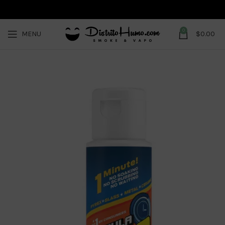
0
MENU
$
0.00