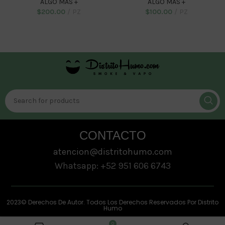
ALGO MAS +
ALGO MAS +
$
200.00
PZ
$
100.00
PZ
ADD TO CART
ADD TO CART
CONTACTO
atencion@distritohumo.com
Whatsapp: +52 951 606 6743
2023© Derechos De Autor. Todos Los Derechos Reservados Por Distrito
Humo
0