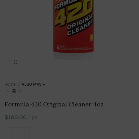
Click to enlarge
Home
ALGO MAS +
Formula 420 Original Cleaner 4oz
$
180.00
pz