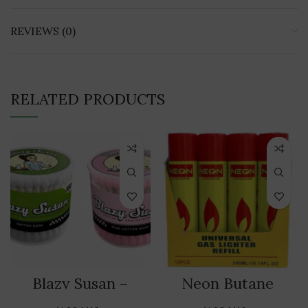
REVIEWS (0)
RELATED PRODUCTS
Blazy Susan –
Neon Butane
Cotton Buds
Universal Lighter
Fuel 300ml