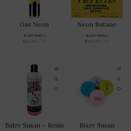
Gas Neon
Neon Butane
Ampolleta
Universal Lighter
Fuel 300ml
ALGO MAS +
ALGO MAS +
$
33.00
PZ
$
100.00
PZ
ADD TO CART
ADD TO CART
Balzy Susan – Resin
Blazy Susan
Blaster Glass
Contenedor 32mm