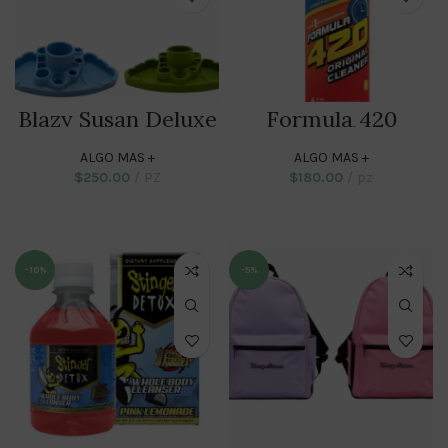
Blazy Susan Deluxe
Formula 420
Dab Station
Original Cleaner
4oz
ALGO MAS +
ALGO MAS +
$
250.00
PZ
$
180.00
pz
ADD TO CART
ADD TO CART
-10%
-5%