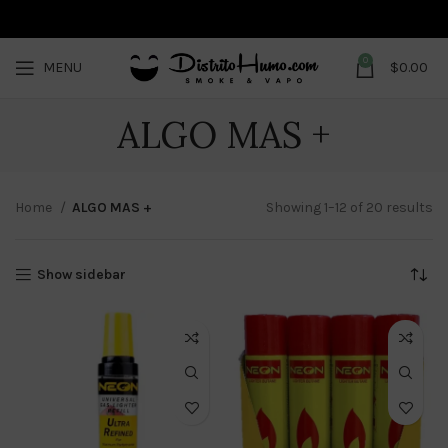
0
MENU
$
0.00
ALGO MAS +
Home
ALGO MAS +
Showing 1–12 of 20 results
Show sidebar