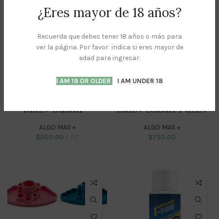
¿Eres mayor de 18 años?
Recuerda que debes tener 18 años o más para
ver la página. Por favor indica si eres mayor de
edad para ingresar.
I AM 18 OR OLDER
I AM UNDER 18
Blazy Susan –
Blazy Susan Fuzzy
Cotton Buds
Bucket Gorro
ALGO MAS +
ALGO MAS +
$
200.00
PZ
$
750.00
ADD TO CART
ADD TO CART