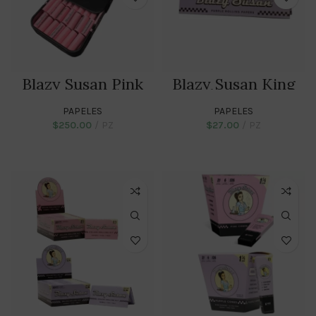
Blazy Susan Pink
Blazy Susan King
Pre-rolled Filter
Size Slim Papers –
Tips – 100
50
PAPELES
PAPELES
$
250.00
PZ
$
27.00
PZ
ADD TO CART
SELECT OPTIONS