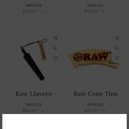
PAPELES
PAPELES
$
30.00
pz
$
30.00
pz
ADD TO CART
ADD TO CART
Raw Llavero
Raw Cone Tips
Creador De Conos
Maestro
PAPELES
PAPELES
$
80.00
pz
$
40.00
pz
ADD TO CART
ADD TO CART