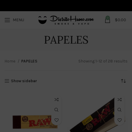
0
MENU
$
0.00
PAPELES
Home
PAPELES
Showing 1–12 of 28 results
Show sidebar