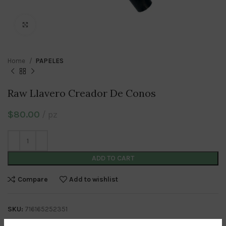
Click to enlarge
Home
PAPELES
Raw Llavero Creador De Conos
$
80.00
pz
ADD TO CART
Compare
Add to wishlist
SKU:
716165252351
Category:
PAPELES