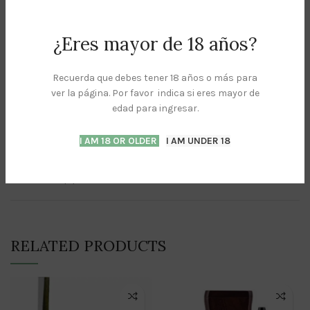
Share:
¿Eres mayor de 18 años?
DESCRIPTION
Recuerda que debes tener 18 años o más para
ver la página. Por favor indica si eres mayor de
Este rodillo cónico es la herramienta perfecta para cualquier
edad para ingresar.
amante del porro. ¡De la gente de RAW Rolling Papers!
I AM 18 OR OLDER
I AM UNDER 18
REVIEWS (0)
RELATED PRODUCTS