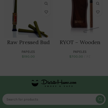
Raw Pressed Bud
RYOT – Wooden
Wrap Flower Cones
Magnetic Dugout
PAPELES
PAPELES
$
190.00
$
700.00
PZ
ADD TO CART
ADD TO CART