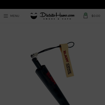
0
MENU
$
0.00