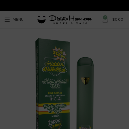
0
MENU
$
0.00