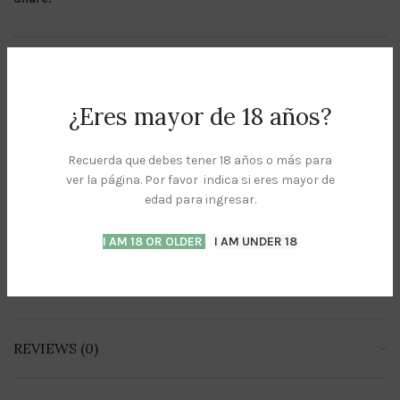
DESCRIPTION
SABORES DISPONBLES:
¿Eres mayor de 18 años?
Bang Pop OG – Indica
Recuerda que debes tener 18 años o más para
ver la página. Por favor indica si eres mayor de
Lemon Octane Punch – Sativa
edad para ingresar.
Tripple Mintz N Dip – Indica
I AM 18 OR OLDER
I AM UNDER 18
Sugar Pine Ringz – Sativa
REVIEWS (0)