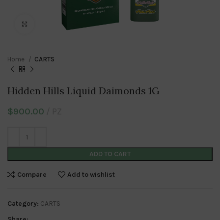
Click to enlarge
Home
CARTS
Hidden Hills Liquid Daimonds 1G
$
900.00
PZ
ADD TO CART
Compare
Add to wishlist
Category:
CARTS
Share: