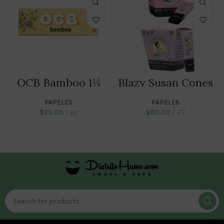
OCB Bamboo 1¼
Blazy Susan Cones
– 1 1/4 Size
PAPELES
PAPELES
$
25.00
pz
$
90.00
PZ
ADD TO CART
SELECT OPTIONS