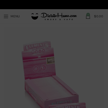
0
MENU
$
0.00