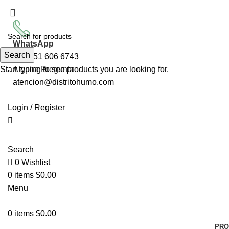
ENVÍO GRAT
WhatsApp
Search
+52 951 606 6743
Start typing to see products you are looking for.
Alguna Pregunta
atencion@distritohumo.com
Login / Register
Search
0
Wishlist
0
items
$
0.00
Menu
0
items
$
0.00
PRO