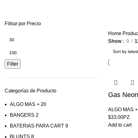
Filtrar por Precio
Home
Produc
Show
9
1
Filter
Categorías de Producto
Gas Neon
ALGO MAS +
20
ALGO MAS +
BANGERS
2
$
33.00
PZ
Add to cart
BATERIAS PARA CART
9
BLUNTS
8