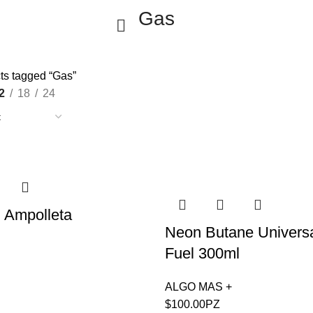
Gas
ts tagged “Gas”
2
18
24
 Ampolleta
Neon Butane Universa
Fuel 300ml
ALGO MAS +
$
100.00
PZ