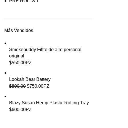
PRE ROLLS
1
Más Vendidos
Smokebuddy Filtro de aire personal
original
$
550.00
PZ
Lookah Bear Battery
$
800.00
$
750.00
PZ
Blazy Susan Hemp Plastic Rolling Tray
$
600.00
PZ