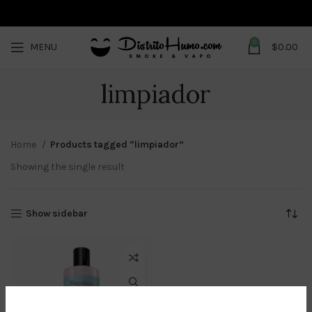
0
MENU
$
0.00
limpiador
Home
Products tagged “limpiador”
Showing the single result
Show sidebar