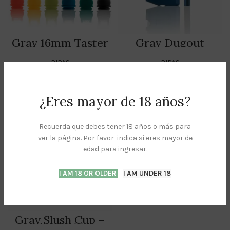
Grav 16mm Taster
Grav Dugout
With Silicone Skin
PIPAS
PIPAS
$
320.00
pz
$
1,200.00
PZ
ADD TO CART
ADD TO CART
¿Eres mayor de 18 años?
Recuerda que debes tener 18 años o más para
ver la página. Por favor indica si eres mayor de
edad para ingresar.
I AM 18 OR OLDER
I AM UNDER 18
Grav Slush Cup –
Pocket Bubbler