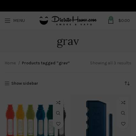
0
MENU
$
0.00
grav
Home
Products tagged “grav”
Showing all 3 results
Show sidebar