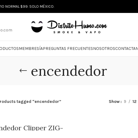
VIO NORMAL $99. SOLO MÉXICO.
mo.com
ODUCTOS
MEMBRESÍA
PREGUNTAS FRECUENTES
NOSOTROS
CONTACTA
encendedor
roducts tagged “encendedor”
Show
9
12
ndedor Clipper ZIG-
ZAG