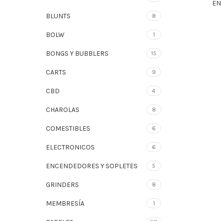
EN
BLUNTS
8
BOLW
1
BONGS Y BUBBLERS
15
CARTS
9
CBD
4
CHAROLAS
8
COMESTIBLES
6
ELECTRONICOS
6
ENCENDEDORES Y SOPLETES
5
GRINDERS
8
MEMBRESÍA
1