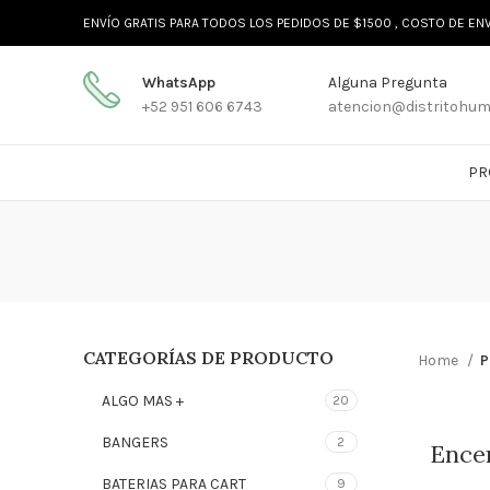
ENVÍO GRATIS PARA TODOS LOS PEDIDOS DE $1500 , COSTO DE EN
WhatsApp
Alguna Pregunta
+52 951 606 6743
atencion@distritohu
PR
CATEGORÍAS DE PRODUCTO
Home
P
ALGO MAS +
20
BANGERS
2
Ence
BATERIAS PARA CART
9