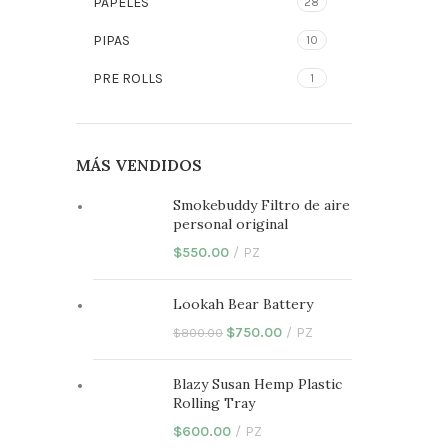
PAPELES
28
PIPAS
10
PRE ROLLS
1
MÁS VENDIDOS
Smokebuddy Filtro de aire
personal original
$
550.00
PZ
Lookah Bear Battery
$
750.00
PZ
$
800.00
Blazy Susan Hemp Plastic
Rolling Tray
$
600.00
PZ