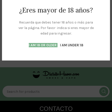
¿Eres mayor de 18 años?
Recuerda que debes tener 18 años o más para
Blazy Susan Deluxe
ver la página. Por favor indica si eres mayor de
Dab Station
edad para ingresar.
ALGO MAS +
$
250.00
PZ
I AM 18 OR OLDER
I AM UNDER 18
ADD TO CART
CONTACTO