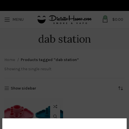
0
MENU
$
0.00
dab station
Home
Products tagged “dab station”
Showing the single result
Show sidebar